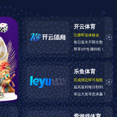
注册入口
球体育赛事与数据服务
据内容， 支持
APP下载
与
网页使用
，
态，掌握比赛节奏。