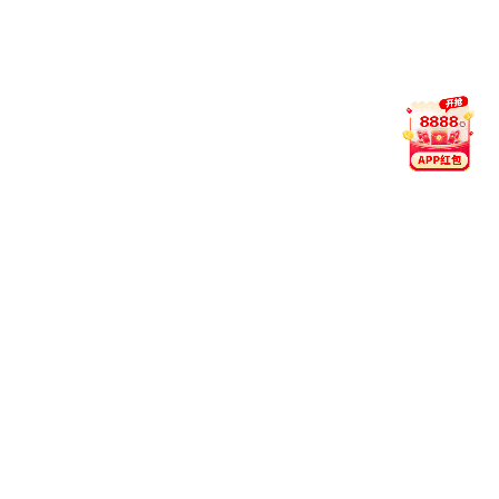
我们采用 256 位 SSL 加密、分布式服务器与多层防护策略，保
障用户信息在传输与存储过程中的安全。hth华体网页版登录入
口_华体(中国) 始终将隐私保护作为平台核心。
05. 客服支持时间？
平台客服全年 24 小时在线，支持中文、英文与马来语多语言服
务。无论您遇到技术问题、账户疑问，或希望了解功能详情，我
们都将即时响应。
06. 观看直播是否收费？
平台提供免费赛事直播服务，部分高峰赛事可能需完成账号登录
方可观看。hth华体网页版登录入口 致力于为广大体育爱好者打
造一个公开透明、便捷高效的观赛环境。