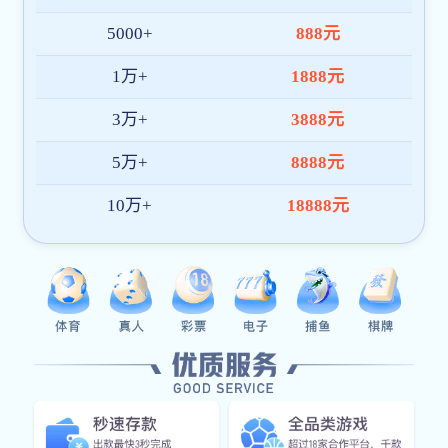
02. 服务升级
随着hth华体网页版登录入口_华体(中国)需求
增长，平台陆续上线直播回放、数据分析、比
分预测等功能，同时支持APP与网页双端操
作，带来更快更稳的观赛体验。
03. 国际拓展
目前hth华体网页版登录入口已在东南亚、欧
美等区域建立本地化团队，推动技术与服务全
球落地，打造具有国际竞争力的赛事平台品
牌。