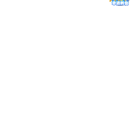
常见问题解答
针对用户在使用 hth华体网页版登录入口 平台过程中最关心
的问题，我们整理了详细说明，包括账户管理、平台功能、
安全保障与使用体验等方面，帮助您全面了解服务内容。
01. 平台是否合法？
02. 如何创建账户？
03. 支持哪些终端设备？
04. 我的资料安全吗？
05. 客服支持时间？
06. 观看直播是否收费？
01. 平台是否合法？