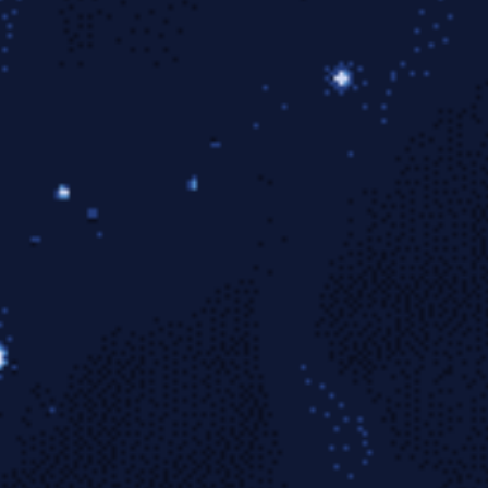
内容专区
，提供高帧率直播与赛事专题
除赛事直播外，还提供赛后
式体育服务平台。
常见问题解答
hth华体网页版登录入口 平台过程中最关心的问题，我们整理了
、平台功能、安全保障与使用体验等方面，帮助您全面了解服务
 平台是否合法？
hth华体网页版登录入口 拥有合规的运营资质，严格遵守数据保护