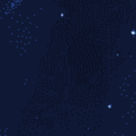
专业解说
提供专业解说音轨，深度剖析比赛亮点，提升观
赛体验，是体育发烧友的理想选择。