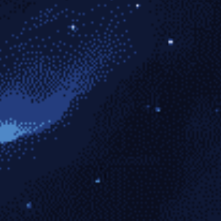
05.
平台客
们都将
06.
平台提
造一个
hth华体网页版登录入口 
全场景·全功能·全终端