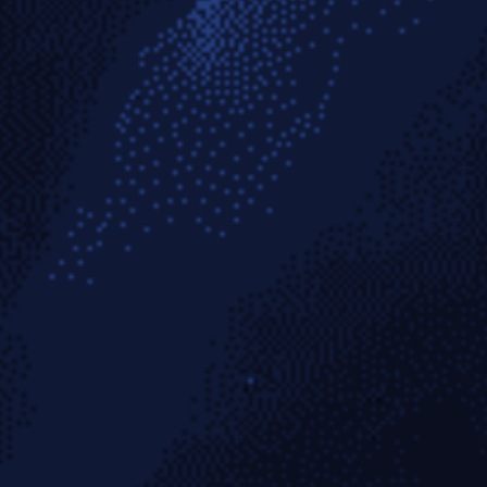
 客服支持时间？
服全年 24 小时在线，支持中文、英文与马来语多语言服务。无论
即时响应。
 观看直播是否收费？
供免费赛事直播服务，部分高峰赛事可能需完成账号登录方可观看。h
公开透明、便捷高效的观赛环境。
App