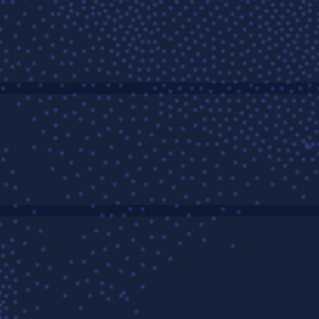
01. 初创定位
体育赛事服
 从数据同步
hth华体网页版登录入口起
边界，构建
据与直播服务，并率先实现多
现我们对用户
02. 服务升级
随着hth华体网页版登录入口
析、比分预测等功能，同时支