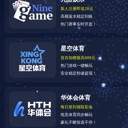
关于hth华体网页版登录入口
hth华体网页版登录入口是一家融合科技创新与全球视野的
务平台，致力于为用户提供高效、可信赖的互动观赛体验。
到高清直播、从终端兼容到多语言支持，我们不断突破技术
智能化、低延迟、高稳定的服务体系。 每一次点击，都体
体验的专注与专业。