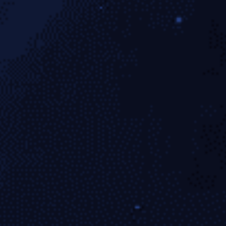
4.9 / 5.0
已突破
2,000,000+
下载量
体网页版登录入口_华体(中国)
畅，体验全面。
夜模式、语言自定义、赛事收
可读性与观赛效率。