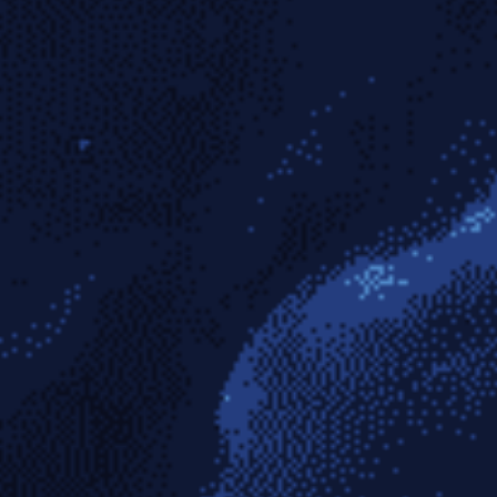
性与用户权益。
 如何创建账户？
面右上角“注册”按钮，填写基础信息（用户名、密码、手机号或邮箱
全性。
 支持哪些终端设备？
设备访问，包括 PC 网页端、手机浏览器、iOS 与 Android 
。
 我的资料安全吗？
 256 位 SSL 加密、分布式服务器与多层防护策略，保障用户信息
国) 始终将隐私保护作为平台核心。