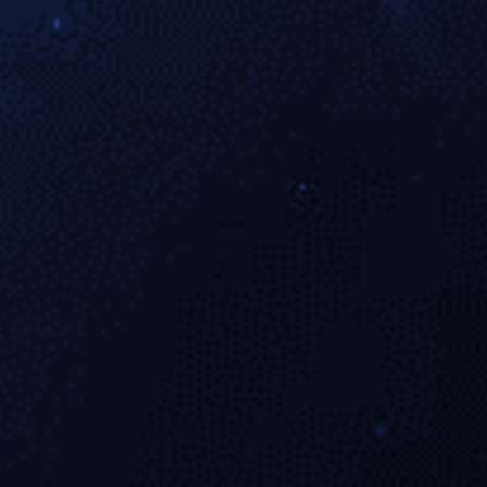
您遇到技术问题、账户疑问，或希望了解功能详情，我
th华体网页版登录入口 致力于为广大体育爱好者打