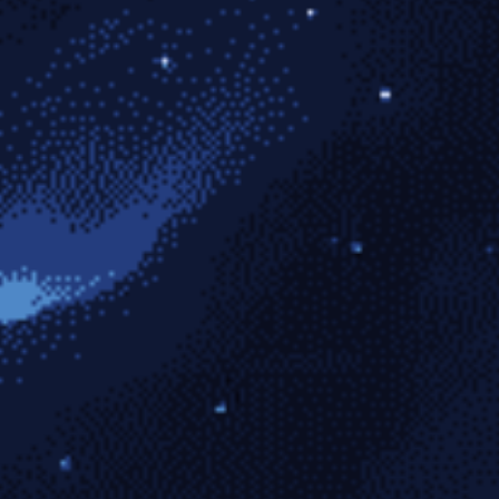
05.
平台客
们都将
06.
平台提
造一个
hth华体网页版登录入口 
全场景·全功能·全终端