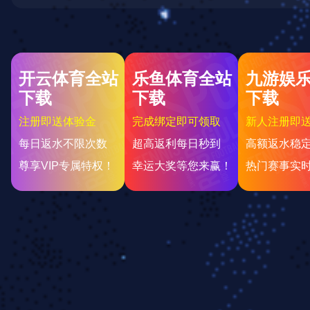
覆盖五大热