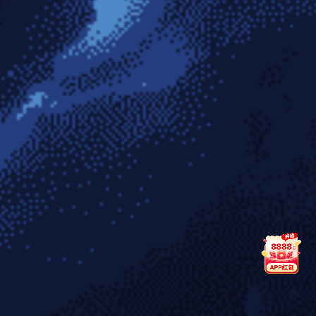
）即可完成注册。建议您开启双重验证功能，以提升
App。无论使用何种设备，均可享受高清赛事直播与实时数
在传输与存储过程中的安全。hth华体网页版登录入口_