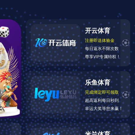
注册入口
球体育赛事与数据服务
据内容， 支持
APP下载
与
网页使用
，
态，掌握比赛节奏。