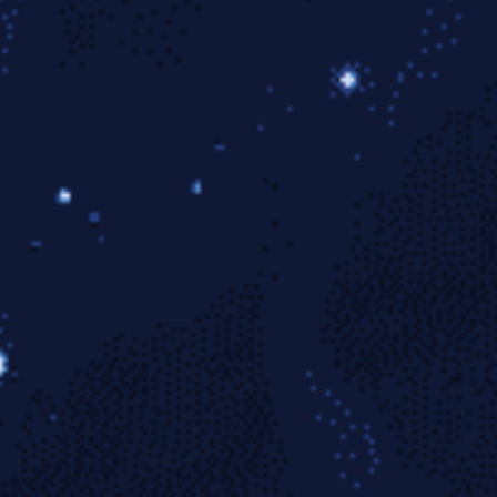
内容专区
，提供高帧率直播与赛事专题
除赛事直播外，还提供赛后
式体育服务平台。
常见问题解答
hth华体网页版登录入口 平台过程中最关心的问题，我们整理了
、平台功能、安全保障与使用体验等方面，帮助您全面了解服务
 平台是否合法？
hth华体网页版登录入口 拥有合规的运营资质，严格遵守数据保护