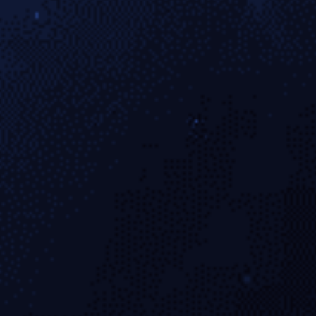
您遇到技术问题、账户疑问，或希望了解功能详情，我
th华体网页版登录入口 致力于为广大体育爱好者打