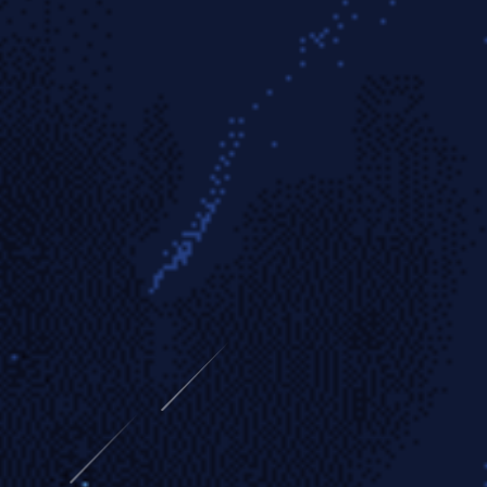
体育赛事
集成全球赛事如英超、NBA、网球大满贯等内
容，支持实时直播与赛前资讯推送，适配所有主
流设备。