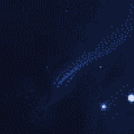
电竞直播
涵盖 LOL、CS:GO、DOTA2 等热门电竞赛事
页，满足不同电竞观众需求。
针对用户在使用 
管理
01.
01. 平台是否合法？
02. 如何创建账户？
是的，